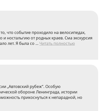
 то, что событие проходило на велосипедах,
о и ностальгию от родных краев. Сма экскурсия
о лет. Я была со ...
Читать полностью
сии „Автовский рубеж“. Особую
роической обороне Ленинграда, истории
зможность прикоснуться к непарадной, но