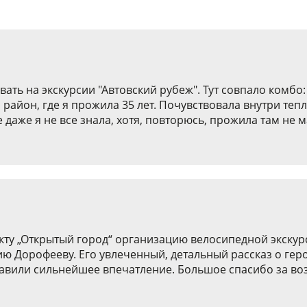
ть на экскурсии "Автовский рубеж". Тут совпало комбо:
район, где я прожила 35 лет. Почувствовала внутри тепл
же я не все знала, хотя, повторюсь, прожила там не мал
ту „Открытый город“ организацию велосипедной экскур
ию Дорофееву. Его увлеченный, детальный рассказ о ге
тавили сильнейшее впечатление. Большое спасибо за во