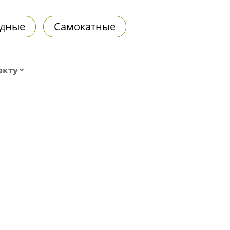
дные
Самокатные
екту