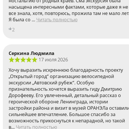
ностальгию от родных краев. Сма экскурсия была
насыщена интересными фактами, которые даже я не
все знала, хотя, повторюсь, прожила там не мало лет
Я была со ...
Читать полностью
2
Серкина Людмила
17 июля 2026
Хочу выразить искреннюю благодарность проекту
„Открытый город“ организацию велосипедной
экскурсии „Автовский рубеж“. Особую
признательность хочется выразить гиду Дмитрию
Дорофееву. Его увлеченный, детальный рассказ о
героической обороне Ленинграда, истории
застройки района и визит в музей ОРАНЭЛа оставил
сильнейшее впечатление. Большое спасибо за
возможность прикоснуться к непарадной, но такой
в...
Читать полностью