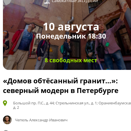
Самокатные экскурсии
10 августа
Понедельник 18:30
8 свободных мест
«Домов обтёсанный гранит…»:
северный модерн в Петербурге
Большой пр. П.С., д. 44; Стрельнинская ул., д. 1; Ораниенбаумская
д. 2
Чепель Александр Иванович