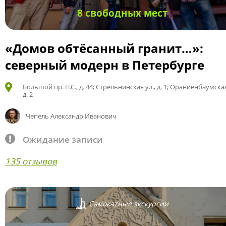
8 свободных мест
«Домов обтёсанный гранит…»:
северный модерн в Петербурге
Большой пр. П.С., д. 44; Стрельнинская ул., д. 1; Ораниенбаумская
д. 2
Чепель Александр Иванович
Ожидание записи
135 отзывов
Самокатные экскурсии