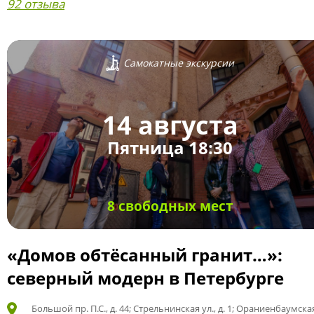
92 отзыва
Самокатные экскурсии
14 августа
Пятница 18:30
8 свободных мест
«Домов обтёсанный гранит…»:
северный модерн в Петербурге
Большой пр. П.С., д. 44; Стрельнинская ул., д. 1; Ораниенбаумская