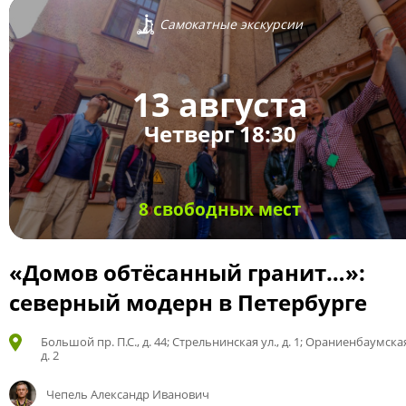
Самокатные экскурсии
13 августа
Четверг 18:30
8 свободных мест
«Домов обтёсанный гранит…»:
северный модерн в Петербурге
Большой пр. П.С., д. 44; Стрельнинская ул., д. 1; Ораниенбаумская
д. 2
Чепель Александр Иванович