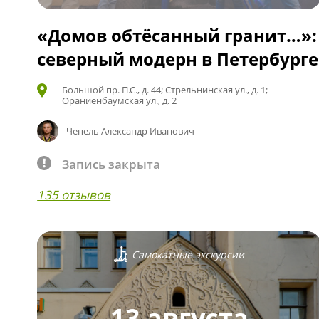
«Домов обтёсанный гранит…»:
северный модерн в Петербурге
Большой пр. П.С., д. 44; Стрельнинская ул., д. 1;
Ораниенбаумская ул., д. 2
Чепель Александр Иванович
Запись закрыта
135 отзывов
Самокатные экскурсии
13 августа