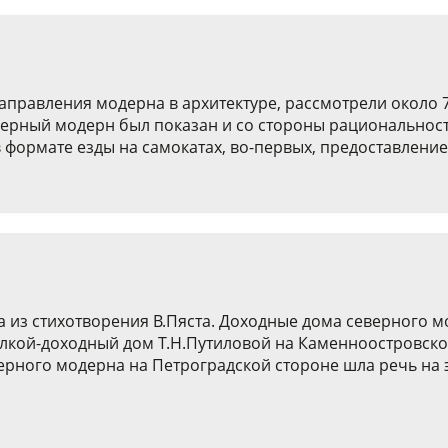
направления модерна в архитектуре, рассмотрели около 
еверный модерн был показан и со стороны рациональнос
 формате езды на самокатах, во-первых, предоставление 
а из стихотворения В.Пяста. Доходные дома северного 
елкой-доходный дом Т.Н.Путиловой на Каменноостровском
рного модерна на Петроградской стороне шла речь на э