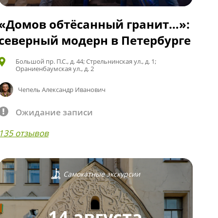
«Домов обтёсанный гранит…»:
северный модерн в Петербурге
Большой пр. П.С., д. 44; Стрельнинская ул., д. 1;
Ораниенбаумская ул., д. 2
Чепель Александр Иванович
Ожидание записи
135 отзывов
Самокатные экскурсии
14 августа