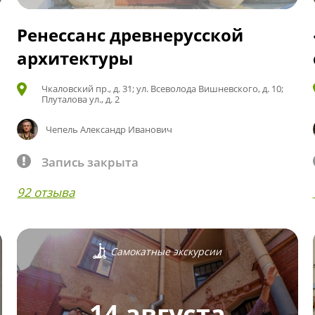
Ренессанс древнерусской
архитектуры
Чкаловский пр., д. 31; ул. Всеволода Вишневского, д. 10;
Плуталова ул., д. 2
Чепель Александр Иванович
Запись закрыта
92 отзыва
Самокатные экскурсии
14 августа