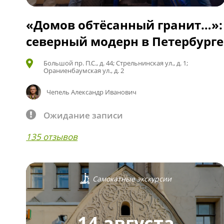
«Домов обтёсанный гранит…»:
северный модерн в Петербурге
Большой пр. П.С., д. 44; Стрельнинская ул., д. 1;
Ораниенбаумская ул., д. 2
Чепель Александр Иванович
Ожидание записи
135 отзывов
Самокатные экскурсии
14 августа