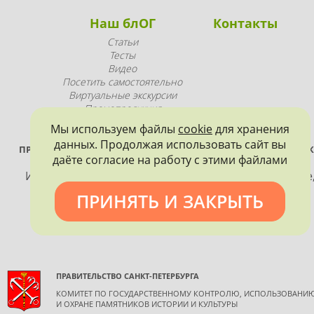
Наш блОГ
Контакты
Статьи
Тесты
Видео
Посетить самостоятельно
Виртуальные экскурсии
Промопродукция
Мы используем файлы
cookie
для хранения
данных. Продолжая использовать сайт вы
ПРОЕКТ РЕАЛИЗУЕТСЯ ПРИ ПОДДЕРЖКЕ ПРАВИТЕЛЬСТВА САНК
даёте согласие на работу с этими файлами
ПЕТЕРБУРГА
Использование материалов, размещенных на сайте
допускается только с согласия правообладателя и
ПРИНЯТЬ И ЗАКРЫТЬ
обязательной ссылкой на источник информации.
ПРАВИТЕЛЬСТВО САНКТ-ПЕТЕРБУРГА
КОМИТЕТ ПО ГОСУДАРСТВЕННОМУ КОНТРОЛЮ, ИСПОЛЬЗОВАНИ
И ОХРАНЕ ПАМЯТНИКОВ ИСТОРИИ И КУЛЬТУРЫ