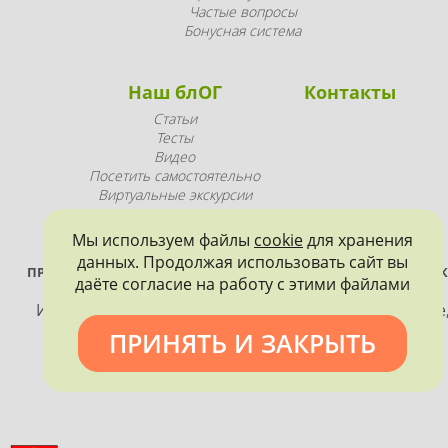
Частые вопросы
Бонусная система
Наш блОГ
Контакты
Статьи
Тесты
Видео
Посетить самостоятельно
Виртуальные экскурсии
Промопродукция
Мы используем файлы
cookie
для хранения
данных. Продолжая использовать сайт вы
ПРОЕКТ РЕАЛИЗУЕТСЯ ПРИ ПОДДЕРЖКЕ ПРАВИТЕЛЬСТВА САНК
даёте согласие на работу с этими файлами
ПЕТЕРБУРГА
Использование материалов, размещенных на сайте
допускается только с согласия правообладателя и
ПРИНЯТЬ И ЗАКРЫТЬ
обязательной ссылкой на источник информации.