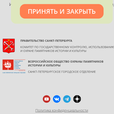
Использование материалов, размещенных на сайте
ПРИНЯТЬ И ЗАКРЫТЬ
допускается только с согласия правообладателя и
обязательной ссылкой на источник информации.
ПРАВИТЕЛЬСТВО САНКТ-ПЕТЕРБУРГА
КОМИТЕТ ПО ГОСУДАРСТВЕННОМУ КОНТРОЛЮ, ИСПОЛЬЗОВАНИ
И ОХРАНЕ ПАМЯТНИКОВ ИСТОРИИ И КУЛЬТУРЫ
ВСЕРОССИЙСКОЕ ОБЩЕСТВО ОХРАНЫ ПАМЯТНИКОВ
ИСТОРИИ И КУЛЬТУРЫ
САНКТ-ПЕТЕРБУРГСКОЕ ГОРОДСКОЕ ОТДЕЛЕНИЕ
Политика конфиденциальности