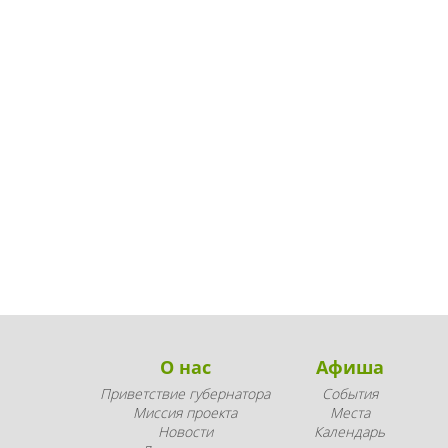
О нас
Афиша
Приветствие губернатора
События
Миссия проекта
Места
Новости
Календарь