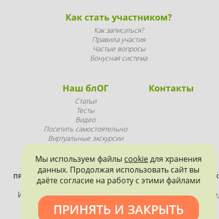
Как стать участником?
Как записаться?
Правила участия
Частые вопросы
Бонусная система
Наш блОГ
Контакты
Статьи
Тесты
Видео
Посетить самостоятельно
Виртуальные экскурсии
Промопродукция
Мы используем файлы
cookie
для хранения
данных. Продолжая использовать сайт вы
ПРОЕКТ РЕАЛИЗУЕТСЯ ПРИ ПОДДЕРЖКЕ ПРАВИТЕЛЬСТВА САНК
даёте согласие на работу с этими файлами
ПЕТЕРБУРГА
Использование материалов, размещенных на сайте
допускается только с согласия правообладателя и
ПРИНЯТЬ И ЗАКРЫТЬ
обязательной ссылкой на источник информации.