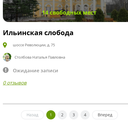
14 свободных мест
Ильинская слобода
шоссе Революции, д. 75
Столбова Наталья Павловна
Ожидание записи
0 отзывов
Назад
1
2
3
4
Вперед