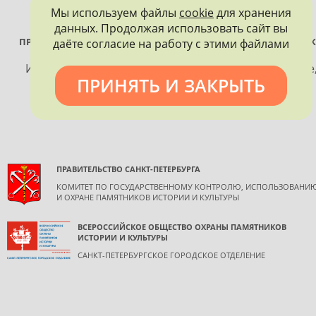
Промопродукция
Мы используем файлы
cookie
для хранения
данных. Продолжая использовать сайт вы
ПРОЕКТ РЕАЛИЗУЕТСЯ ПРИ ПОДДЕРЖКЕ ПРАВИТЕЛЬСТВА САНК
даёте согласие на работу с этими файлами
ПЕТЕРБУРГА
Использование материалов, размещенных на сайте
ПРИНЯТЬ И ЗАКРЫТЬ
допускается только с согласия правообладателя и
обязательной ссылкой на источник информации.
ПРАВИТЕЛЬСТВО САНКТ-ПЕТЕРБУРГА
КОМИТЕТ ПО ГОСУДАРСТВЕННОМУ КОНТРОЛЮ, ИСПОЛЬЗОВАНИ
И ОХРАНЕ ПАМЯТНИКОВ ИСТОРИИ И КУЛЬТУРЫ
ВСЕРОССИЙСКОЕ ОБЩЕСТВО ОХРАНЫ ПАМЯТНИКОВ
ИСТОРИИ И КУЛЬТУРЫ
САНКТ-ПЕТЕРБУРГСКОЕ ГОРОДСКОЕ ОТДЕЛЕНИЕ