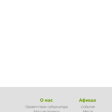
О нас
Афиша
Приветствие губернатора
События
Миссия проекта
Места