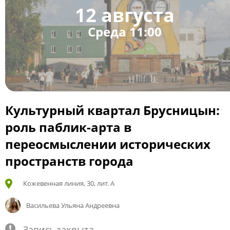
12 августа
Среда 11:00
Культурный квартал Брусницын:
роль паблик-арта в
переосмыслении исторических
пространств города
Кожевенная линия, 30, лит. А
Васильева Ульяна Андреевна
Запись закрыта