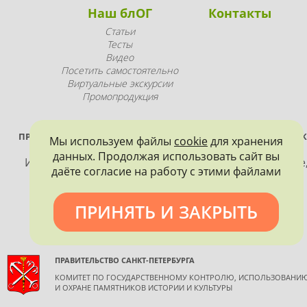
Наш блОГ
Контакты
Статьи
Тесты
Видео
Посетить самостоятельно
Виртуальные экскурсии
Промопродукция
ПРОЕКТ РЕАЛИЗУЕТСЯ ПРИ ПОДДЕРЖКЕ ПРАВИТЕЛЬСТВА САНК
Мы используем файлы
cookie
для хранения
ПЕТЕРБУРГА
данных. Продолжая использовать сайт вы
Использование материалов, размещенных на сайте
даёте согласие на работу с этими файлами
допускается только с согласия правообладателя и
обязательной ссылкой на источник информации.
ПРИНЯТЬ И ЗАКРЫТЬ
ПРАВИТЕЛЬСТВО САНКТ-ПЕТЕРБУРГА
КОМИТЕТ ПО ГОСУДАРСТВЕННОМУ КОНТРОЛЮ, ИСПОЛЬЗОВАНИ
И ОХРАНЕ ПАМЯТНИКОВ ИСТОРИИ И КУЛЬТУРЫ