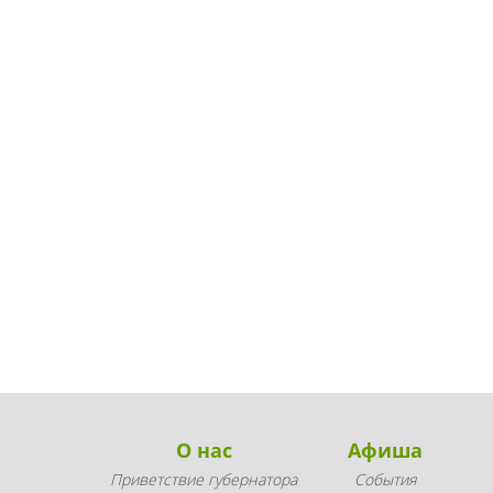
О нас
Афиша
Приветствие губернатора
События