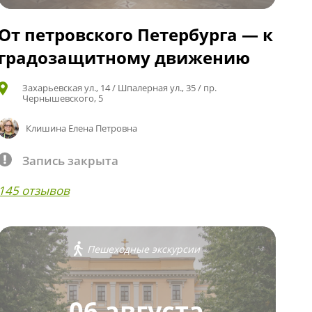
От петровского Петербурга — к
градозащитному движению
Захарьевская ул., 14 / Шпалерная ул., 35 / пр.
Чернышевского, 5
Клишина Елена Петровна
Запись закрыта
145 отзывов
Пешеходные экскурсии
06 августа