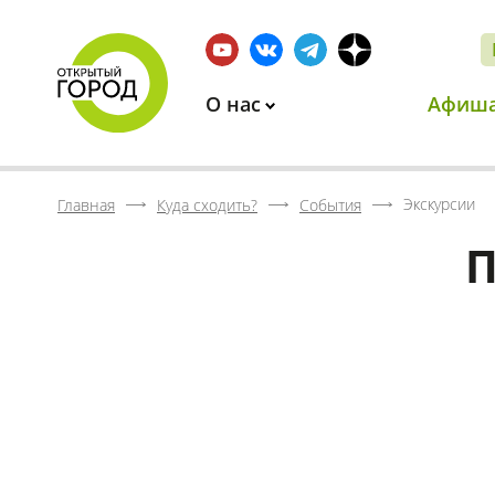
О нас
Афиш
Экскурсии
Главная
Куда сходить?
События
П