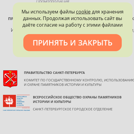
Промопродукция
Мы используем файлы
cookie
для хранения
данных. Продолжая использовать сайт вы
ПРОЕКТ РЕАЛИЗУЕТСЯ ПРИ ПОДДЕРЖКЕ ПРАВИТЕЛЬСТВА САНК
ПЕТЕРБУРГА
даёте согласие на работу с этими файлами
Использование материалов, размещенных на сайте
допускается только с согласия правообладателя и
ПРИНЯТЬ И ЗАКРЫТЬ
обязательной ссылкой на источник информации.
ПРАВИТЕЛЬСТВО САНКТ-ПЕТЕРБУРГА
КОМИТЕТ ПО ГОСУДАРСТВЕННОМУ КОНТРОЛЮ, ИСПОЛЬЗОВАНИ
И ОХРАНЕ ПАМЯТНИКОВ ИСТОРИИ И КУЛЬТУРЫ
ВСЕРОССИЙСКОЕ ОБЩЕСТВО ОХРАНЫ ПАМЯТНИКОВ
ИСТОРИИ И КУЛЬТУРЫ
САНКТ-ПЕТЕРБУРГСКОЕ ГОРОДСКОЕ ОТДЕЛЕНИЕ