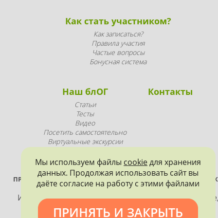
Как стать участником?
Как записаться?
Правила участия
Частые вопросы
Бонусная система
Наш блОГ
Контакты
Статьи
Тесты
Видео
Посетить самостоятельно
Виртуальные экскурсии
Промопродукция
Мы используем файлы
cookie
для хранения
данных. Продолжая использовать сайт вы
ПРОЕКТ РЕАЛИЗУЕТСЯ ПРИ ПОДДЕРЖКЕ ПРАВИТЕЛЬСТВА САНК
даёте согласие на работу с этими файлами
ПЕТЕРБУРГА
Использование материалов, размещенных на сайте
допускается только с согласия правообладателя и
ПРИНЯТЬ И ЗАКРЫТЬ