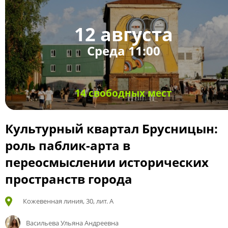
12 августа
Среда 11:00
14 свободных мест
Культурный квартал Брусницын:
роль паблик-арта в
переосмыслении исторических
пространств города
Кожевенная линия, 30, лит. А
Васильева Ульяна Андреевна