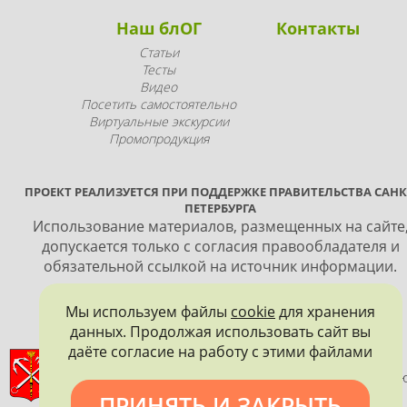
Наш блОГ
Контакты
Статьи
Тесты
Видео
Посетить самостоятельно
Виртуальные экскурсии
Промопродукция
ПРОЕКТ РЕАЛИЗУЕТСЯ ПРИ ПОДДЕРЖКЕ ПРАВИТЕЛЬСТВА САНК
ПЕТЕРБУРГА
Использование материалов, размещенных на сайте
допускается только с согласия правообладателя и
обязательной ссылкой на источник информации.
Мы используем файлы
cookie
для хранения
данных. Продолжая использовать сайт вы
даёте согласие на работу с этими файлами
ПРАВИТЕЛЬСТВО САНКТ-ПЕТЕРБУРГА
КОМИТЕТ ПО ГОСУДАРСТВЕННОМУ КОНТРОЛЮ, ИСПОЛЬЗОВАНИ
И ОХРАНЕ ПАМЯТНИКОВ ИСТОРИИ И КУЛЬТУРЫ
ПРИНЯТЬ И ЗАКРЫТЬ