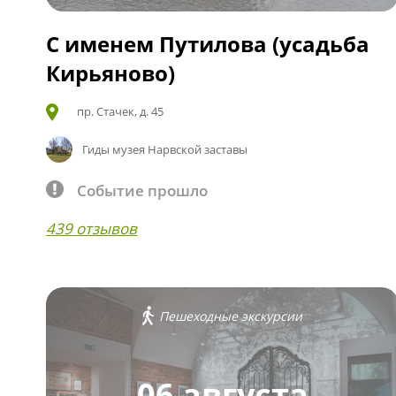
С именем Путилова (усадьба
Кирьяново)
пр. Стачек, д. 45
Гиды музея Нарвской заставы
Событие прошло
439 отзывов
Пешеходные экскурсии
06 августа