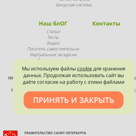
Бонусная система
Наш блОГ
Контакты
Статьи
Тесты
Видео
Посетить самостоятельно
Виртуальные экскурсии
Промопродукция
Мы используем файлы
cookie
для хранения
данных. Продолжая использовать сайт вы
ПРОЕКТ РЕАЛИЗУЕТСЯ ПРИ ПОДДЕРЖКЕ ПРАВИТЕЛЬСТВА САНК
даёте согласие на работу с этими файлами
ПЕТЕРБУРГА
Использование материалов, размещенных на сайте
допускается только с согласия правообладателя и
ПРИНЯТЬ И ЗАКРЫТЬ
обязательной ссылкой на источник информации.
ПРАВИТЕЛЬСТВО САНКТ-ПЕТЕРБУРГА