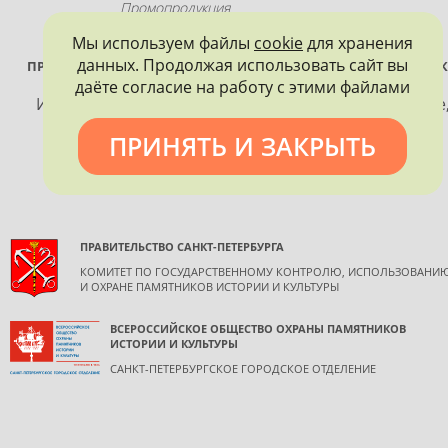
Промопродукция
Мы используем файлы
cookie
для хранения
данных. Продолжая использовать сайт вы
ПРОЕКТ РЕАЛИЗУЕТСЯ ПРИ ПОДДЕРЖКЕ ПРАВИТЕЛЬСТВА САНК
ПЕТЕРБУРГА
даёте согласие на работу с этими файлами
Использование материалов, размещенных на сайте
допускается только с согласия правообладателя и
ПРИНЯТЬ И ЗАКРЫТЬ
обязательной ссылкой на источник информации.
ПРАВИТЕЛЬСТВО САНКТ-ПЕТЕРБУРГА
КОМИТЕТ ПО ГОСУДАРСТВЕННОМУ КОНТРОЛЮ, ИСПОЛЬЗОВАНИ
И ОХРАНЕ ПАМЯТНИКОВ ИСТОРИИ И КУЛЬТУРЫ
ВСЕРОССИЙСКОЕ ОБЩЕСТВО ОХРАНЫ ПАМЯТНИКОВ
ИСТОРИИ И КУЛЬТУРЫ
САНКТ-ПЕТЕРБУРГСКОЕ ГОРОДСКОЕ ОТДЕЛЕНИЕ