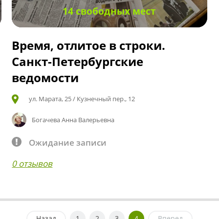
14 свободных мест
Время, отлитое в строки.
Санкт-Петербургские
ведомости
ул. Марата, 25 / Кузнечный пер., 12
Богачева Анна Валерьевна
Ожидание записи
0 отзывов
Назад
1
2
3
4
Вперед