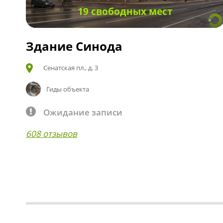
19 свободных мест
Здание Синода
Сенатская пл., д. 3
Гиды объекта
Ожидание записи
608 отзывов