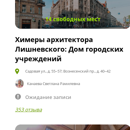
14 свободных мест
Химеры архитектора
Лишневского: Дом городских
учреждений
Садовая ул., д. 55–57; Вознесенский пр., д. 40–42
Канаева Светлана Рамилевна
Ожидание записи
353 отзыва