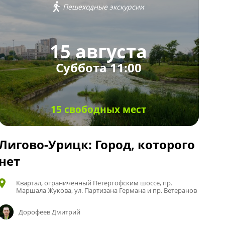
Пешеходные экскурсии
15 августа
Суббота 11:00
15 свободных мест
Лигово-Урицк: Город, которого
нет
Квартал, ограниченный Петергофским шоссе, пр.
Маршала Жукова, ул. Партизана Германа и пр. Ветеранов
Дорофеев Дмитрий