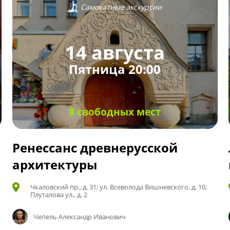
Самокатные экскурсии
14 августа
Пятница 20:00
8 свободных мест
Ренессанс древнерусской
архитектуры
Чкаловский пр., д. 31; ул. Всеволода Вишневского, д. 10;
Плуталова ул., д. 2
Чепель Александр Иванович