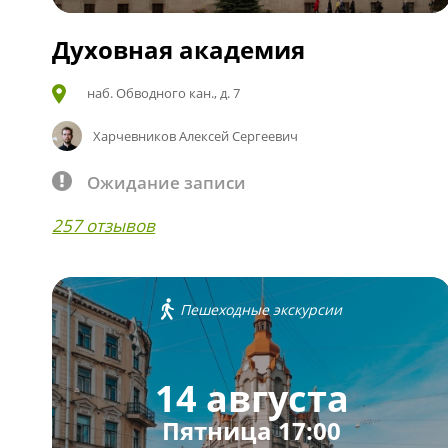
Духовная академия
наб. Обводного кан., д. 7
Харчевников Алексей Сергеевич
Ожидание записи
257 отзывов
Пешеходные экскурсии
14 августа
Пятница 17:00