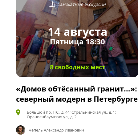
Самокатные экскурсии
14 августа
Пятница 18:30
8 свободных мест
«Домов обтёсанный гранит…»:
северный модерн в Петербурге
Большой пр. П.С., д. 44; Стрельнинская ул., д. 1;
Ораниенбаумская ул., д. 2
Чепель Александр Иванович