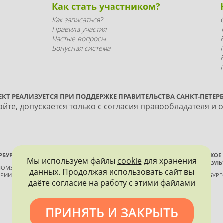
Как стать участником?
Как записаться?
Правила участия
Частые вопросы
Бонусная система
ЕКТ РЕАЛИЗУЕТСЯ ПРИ ПОДДЕРЖКЕ ПРАВИТЕЛЬСТВА САНКТ-ПЕТЕРБ
йте, допускается только с согласия правообладателя и 
РБУРГА
ВСЕРОССИЙСКОЕ
Мы используем файлы
cookie
для хранения
ИСТОРИИ И КУЛЬ
ННОМУ КОНТРОЛЮ, ИСПОЛЬЗОВАНИЮ
данных. Продолжая использовать сайт вы
РИИ И КУЛЬТУРЫ
САНКТ-ПЕТЕРБУР
даёте согласие на работу с этими файлами
ПРИНЯТЬ И ЗАКРЫТЬ
Политика конфиденциальности