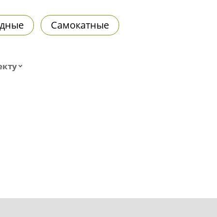
дные
Самокатные
екту