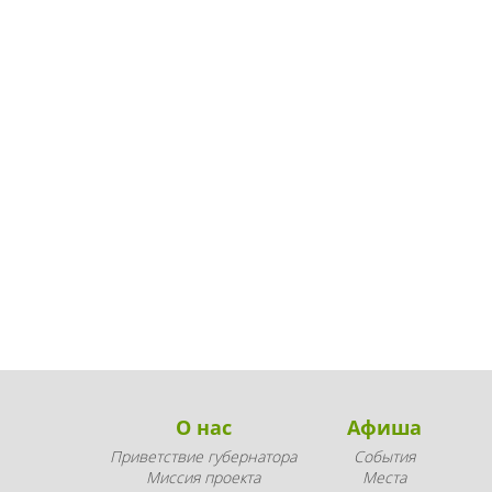
О нас
Афиша
Приветствие губернатора
События
Миссия проекта
Места