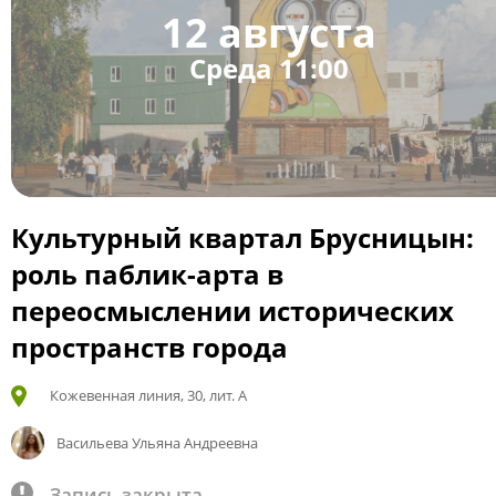
12 августа
Среда 11:00
Культурный квартал Брусницын:
роль паблик-арта в
переосмыслении исторических
пространств города
Кожевенная линия, 30, лит. А
Васильева Ульяна Андреевна
Запись закрыта