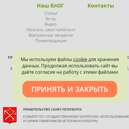
Наш блОГ
Контакты
Статьи
Тесты
Видео
Посетить самостоятельно
Виртуальные экскурсии
Промопродукция
ПРОЕКТ РЕАЛИЗУЕТСЯ ПРИ ПОДДЕРЖКЕ ПРАВИТЕЛЬСТВА САНК
Мы используем файлы
cookie
для хранения
ПЕТЕРБУРГА
данных. Продолжая использовать сайт вы
Использование материалов, размещенных на сайте
даёте согласие на работу с этими файлами
допускается только с согласия правообладателя и
обязательной ссылкой на источник информации.
ПРИНЯТЬ И ЗАКРЫТЬ
ПРАВИТЕЛЬСТВО САНКТ-ПЕТЕРБУРГА
КОМИТЕТ ПО ГОСУДАРСТВЕННОМУ КОНТРОЛЮ, ИСПОЛЬЗОВАНИ
И ОХРАНЕ ПАМЯТНИКОВ ИСТОРИИ И КУЛЬТУРЫ