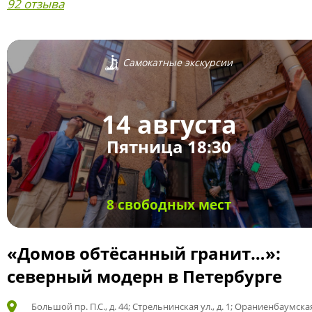
92 отзыва
Самокатные экскурсии
14 августа
Пятница 18:30
8 свободных мест
«Домов обтёсанный гранит…»:
северный модерн в Петербурге
Большой пр. П.С., д. 44; Стрельнинская ул., д. 1; Ораниенбаумская