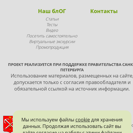
Наш блОГ
Контакты
Статьи
Тесты
Видео
Посетить самостоятельно
Виртуальные экскурсии
Промопродукция
ПРОЕКТ РЕАЛИЗУЕТСЯ ПРИ ПОДДЕРЖКЕ ПРАВИТЕЛЬСТВА САНК
ПЕТЕРБУРГА
Использование материалов, размещенных на сайте
допускается только с согласия правообладателя и
обязательной ссылкой на источник информации.
ПРАВИТЕЛЬСТВО САНКТ-ПЕТЕРБУРГА
Мы используем файлы
cookie
для хранения
данных. Продолжая использовать сайт вы
КОМИТЕТ ПО ГОСУДАРСТВЕННОМУ КОНТРОЛЮ, ИСПОЛЬЗОВАНИ
И ОХРАНЕ ПАМЯТНИКОВ ИСТОРИИ И КУЛЬТУРЫ
даёте согласие на работу с этими файлами