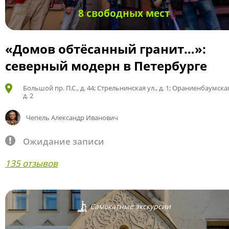
8 свободных мест
«Домов обтёсанный гранит…»:
северный модерн в Петербурге
Большой пр. П.С., д. 44; Стрельнинская ул., д. 1; Ораниенбаумская
д. 2
Чепель Александр Иванович
Ожидание записи
135 отзывов
Самокатные экскурсии