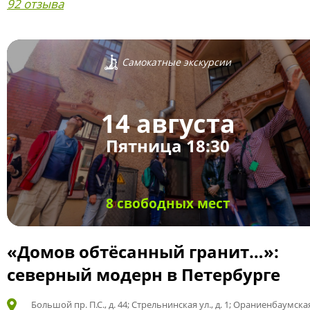
92 отзыва
Самокатные экскурсии
14 августа
Пятница 18:30
8 свободных мест
«Домов обтёсанный гранит…»:
северный модерн в Петербурге
Большой пр. П.С., д. 44; Стрельнинская ул., д. 1; Ораниенбаумская