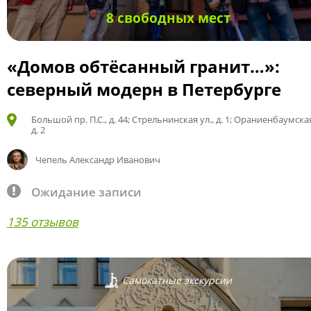
8 свободных мест
«Домов обтёсанный гранит…»:
северный модерн в Петербурге
Большой пр. П.С., д. 44; Стрельнинская ул., д. 1; Ораниенбаумская
д. 2
Чепель Александр Иванович
Ожидание записи
135 отзывов
Самокатные экскурсии