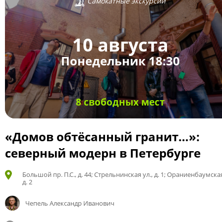
Самокатные экскурсии
10 августа
Понедельник 18:30
8 свободных мест
«Домов обтёсанный гранит…»:
северный модерн в Петербурге
Большой пр. П.С., д. 44; Стрельнинская ул., д. 1; Ораниенбаумская
д. 2
Чепель Александр Иванович