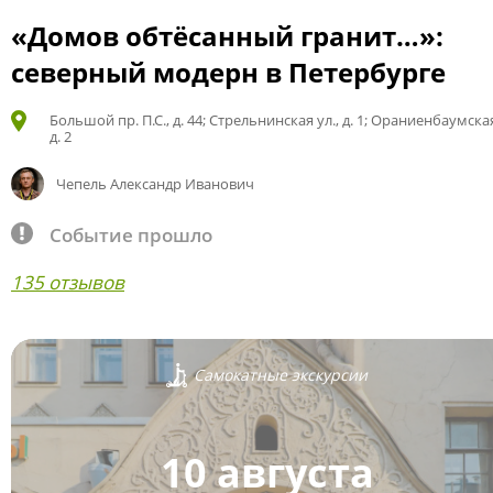
«Домов обтёсанный гранит…»:
северный модерн в Петербурге
Большой пр. П.С., д. 44; Стрельнинская ул., д. 1; Ораниенбаумская
д. 2
Чепель Александр Иванович
Событие прошло
135 отзывов
Самокатные экскурсии
10 августа