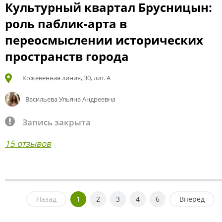
Культурный квартал Брусницын:
роль паблик-арта в
переосмыслении исторических
пространств города
Кожевенная линия, 30, лит. А
Васильева Ульяна Андреевна
Запись закрыта
15 отзывов
Назад
1
2
3
4
6
Вперед