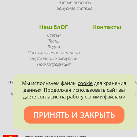
Частые вопросы
Бонусная система
Наш блОГ
Контакты
Статьи
Тесты
Видео
Посетить самостоятельно
Виртуальные экскурсии
Промопродукция
ПРОЕКТ РЕАЛИЗУЕТСЯ ПРИ ПОДДЕРЖКЕ ПРАВИТЕЛЬСТВА САНК
Мы используем файлы
cookie
для хранения
ПЕТЕРБУРГА
данных. Продолжая использовать сайт вы
Использование материалов, размещенных на сайте
даёте согласие на работу с этими файлами
допускается только с согласия правообладателя и
обязательной ссылкой на источник информации.
ПРИНЯТЬ И ЗАКРЫТЬ