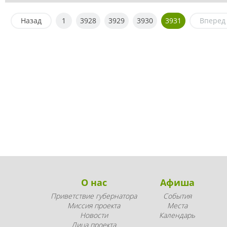
Назад
1
3928
3929
3930
3931
Вперед
О нас
Афиша
Приветствие губернатора
События
Миссия проекта
Места
Новости
Календарь
Лица проекта