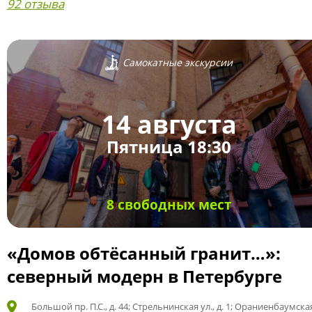
92 отзыва
Самокатные экскурсии
14 августа
Пятница 18:30
8 свободных мест
«Домов обтёсанный гранит…»:
северный модерн в Петербурге
Большой пр. П.С., д. 44; Стрельнинская ул., д. 1; Ораниенбаумская