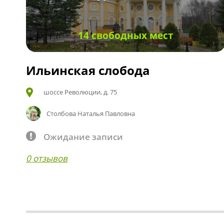
14 свободных мест
Ильинская слобода
шоссе Революции, д. 75
Столбова Наталья Павловна
Ожидание записи
0 отзывов