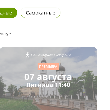
дные
Самокатные
екту
Пешеходные экскурсии
ПРЕМЬЕРА
07 августа
Пятница 11:40