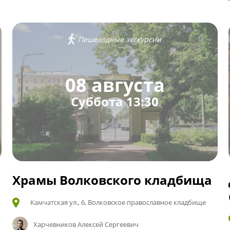
Пешеходные экскурсии
08 августа
Суббота 13:30
Храмы Волковского кладбища
Камчатская ул., 6, Волковское православное кладбище
Харчевников Алексей Сергеевич