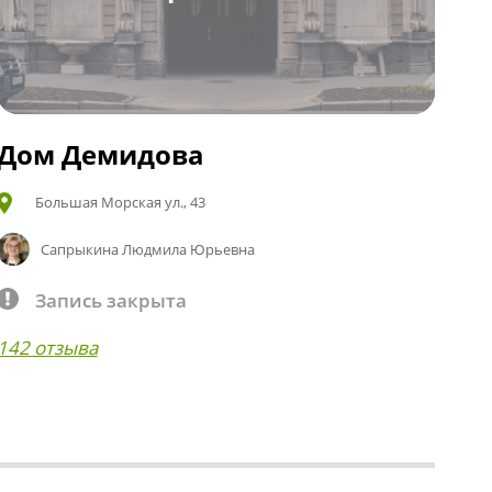
Дом Демидова
Большая Морская ул., 43
Сапрыкина Людмила Юрьевна
Запись закрыта
142 отзыва