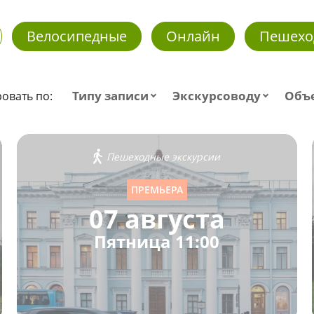
Велосипедные
Онлайн
Пешехо
Типу записи
Экскурсоводу
Объ
овать по:
Пешеходные экскурсии
ПРЕМЬЕРА
07 августа
Пятница 11:00