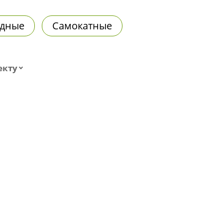
дные
Самокатные
екту