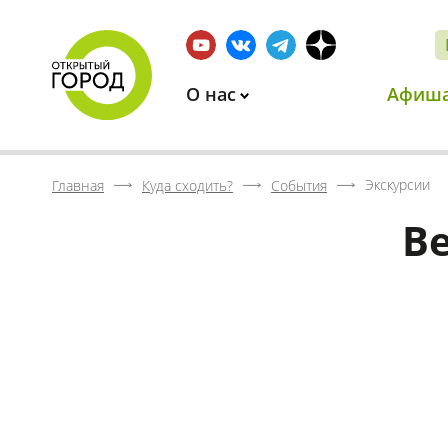
О нас
Афиш
Экскурсии
Главная
Куда сходить?
События
В