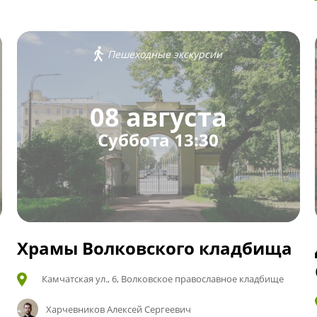
Пешеходные экскурсии
08 августа
Суббота 13:30
Храмы Волковского кладбища
Камчатская ул., 6, Волковское православное кладбище
Харчевников Алексей Сергеевич