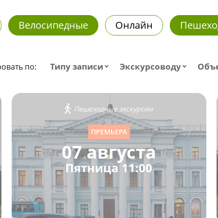
Велосипедные
Онлайн
Пешехо
Типу записи
Экскурсоводу
Объ
овать по:
Пешеходные экскурсии
ПРЕМЬЕРА
07 августа
Пятница 11:00