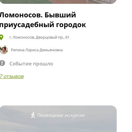
Ломоносов. Бывший
приусадебный городок
г. Ломоносов, Дворцовый пр., 61
Репина Лариса Демьяновна
Событие прошло
7 отзывов
Пешеходные экскурсии