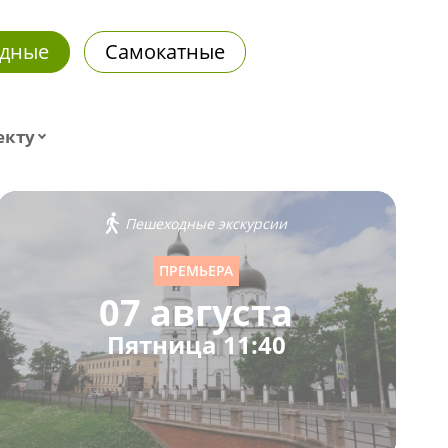
дные
Самокатные
екту
Пешеходные экскурсии
ПРЕМЬЕРА
07 августа
Пятница 11:40