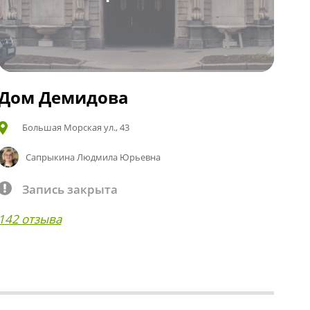
Дом Демидова
Большая Морская ул., 43
Сапрыкина Людмила Юрьевна
Запись закрыта
142 отзыва