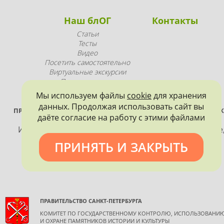
Наш блОГ
Контакты
Статьи
Тесты
Видео
Посетить самостоятельно
Виртуальные экскурсии
Промопродукция
Мы используем файлы
cookie
для хранения
данных. Продолжая использовать сайт вы
ПРОЕКТ РЕАЛИЗУЕТСЯ ПРИ ПОДДЕРЖКЕ ПРАВИТЕЛЬСТВА САНК
даёте согласие на работу с этими файлами
ПЕТЕРБУРГА
Использование материалов, размещенных на сайте
допускается только с согласия правообладателя и
ПРИНЯТЬ И ЗАКРЫТЬ
обязательной ссылкой на источник информации.
ПРАВИТЕЛЬСТВО САНКТ-ПЕТЕРБУРГА
КОМИТЕТ ПО ГОСУДАРСТВЕННОМУ КОНТРОЛЮ, ИСПОЛЬЗОВАНИ
И ОХРАНЕ ПАМЯТНИКОВ ИСТОРИИ И КУЛЬТУРЫ