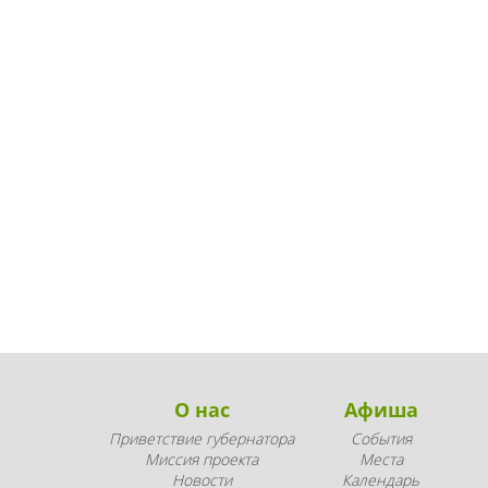
О нас
Афиша
Приветствие губернатора
События
Миссия проекта
Места
Новости
Календарь