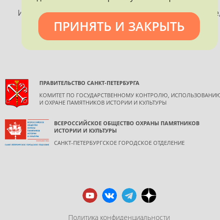
ПЕТЕРБУРГА
Использование материалов, размещенных на сайте
ПРИНЯТЬ И ЗАКРЫТЬ
допускается только с согласия правообладателя и
обязательной ссылкой на источник информации.
ПРАВИТЕЛЬСТВО САНКТ-ПЕТЕРБУРГА
КОМИТЕТ ПО ГОСУДАРСТВЕННОМУ КОНТРОЛЮ, ИСПОЛЬЗОВАНИ
И ОХРАНЕ ПАМЯТНИКОВ ИСТОРИИ И КУЛЬТУРЫ
ВСЕРОССИЙСКОЕ ОБЩЕСТВО ОХРАНЫ ПАМЯТНИКОВ
ИСТОРИИ И КУЛЬТУРЫ
САНКТ-ПЕТЕРБУРГСКОЕ ГОРОДСКОЕ ОТДЕЛЕНИЕ
Политика конфиденциальности