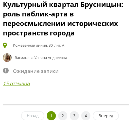
Культурный квартал Брусницын:
роль паблик-арта в
переосмыслении исторических
пространств города
Кожевенная линия, 30, лит. А
Васильева Ульяна Андреевна
Ожидание записи
15 отзывов
Назад
1
2
3
4
Вперед