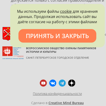
допускается только с согласия правообладателя и
обязательной ссылкой на источник информации.
Мы используем файлы
cookie
для хранения
данных. Продолжая использовать сайт вы
даёте согласие на работу с этими файлами
ПРАВИТЕЛЬСТВО САНКТ-ПЕТЕРБУРГА
ПРИНЯТЬ И ЗАКРЫТЬ
КОМИТЕТ ПО ГОСУДАРСТВЕННОМУ КОНТРОЛЮ, ИСПОЛЬЗОВАНИ
И ОХРАНЕ ПАМЯТНИКОВ ИСТОРИИ И КУЛЬТУРЫ
ВСЕРОССИЙСКОЕ ОБЩЕСТВО ОХРАНЫ ПАМЯТНИКОВ
ИСТОРИИ И КУЛЬТУРЫ
САНКТ-ПЕТЕРБУРГСКОЕ ГОРОДСКОЕ ОТДЕЛЕНИЕ
Политика конфиденциальности
Сделано в
Creative Mind Bureau