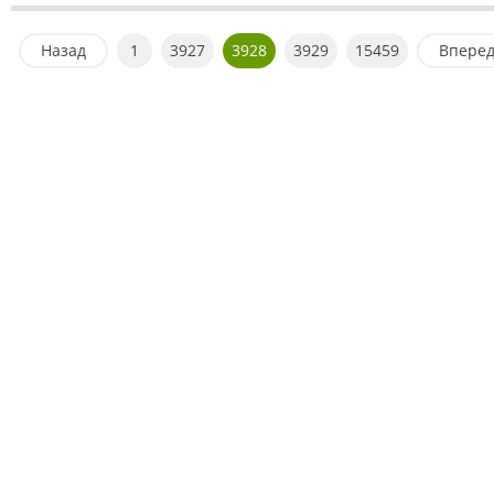
Назад
1
3927
3928
3929
15459
Впере