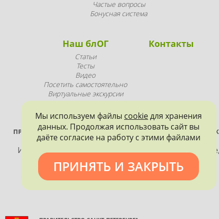
Частые вопросы
Бонусная система
Наш блОГ
Контакты
Статьи
Тесты
Видео
Посетить самостоятельно
Виртуальные экскурсии
Промопродукция
Мы используем файлы
cookie
для хранения
данных. Продолжая использовать сайт вы
ПРОЕКТ РЕАЛИЗУЕТСЯ ПРИ ПОДДЕРЖКЕ ПРАВИТЕЛЬСТВА САНК
даёте согласие на работу с этими файлами
ПЕТЕРБУРГА
Использование материалов, размещенных на сайте
допускается только с согласия правообладателя и
ПРИНЯТЬ И ЗАКРЫТЬ
обязательной ссылкой на источник информации.