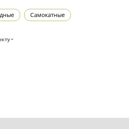
дные
Самокатные
екту