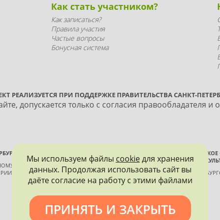
Как стать участником?
Как записаться?
Правила участия
Частые вопросы
Бонусная система
ЕКТ РЕАЛИЗУЕТСЯ ПРИ ПОДДЕРЖКЕ ПРАВИТЕЛЬСТВА САНКТ-ПЕТЕРБ
йте, допускается только с согласия правообладателя и 
РБУРГА
ВСЕРОССИЙСКОЕ
Мы используем файлы
cookie
для хранения
ИСТОРИИ И КУЛЬ
ННОМУ КОНТРОЛЮ, ИСПОЛЬЗОВАНИЮ
данных. Продолжая использовать сайт вы
РИИ И КУЛЬТУРЫ
САНКТ-ПЕТЕРБУР
даёте согласие на работу с этими файлами
ПРИНЯТЬ И ЗАКРЫТЬ
Политика конфиденциальности