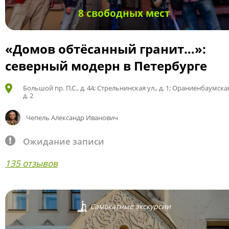
8 свободных мест
«Домов обтёсанный гранит…»:
северный модерн в Петербурге
Большой пр. П.С., д. 44; Стрельнинская ул., д. 1; Ораниенбаумская
д. 2
Чепель Александр Иванович
Ожидание записи
135 отзывов
Самокатные экскурсии