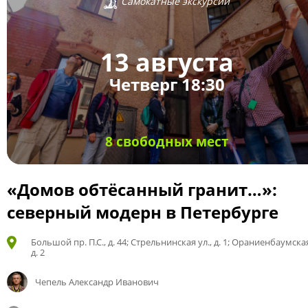
Самокатные экскурсии
13 августа
Четверг 18:30
8 свободных мест
«Домов обтёсанный гранит…»:
северный модерн в Петербурге
Большой пр. П.С., д. 44; Стрельнинская ул., д. 1; Ораниенбаумская
д. 2
Чепель Александр Иванович