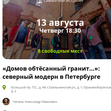
Самокатные экскурсии
13 августа
Четверг 18:30
8 свободных мест
«Домов обтёсанный гранит…»:
северный модерн в Петербурге
Большой пр. П.С., д. 44; Стрельнинская ул., д. 1; Ораниенбаумская
д. 2
Чепель Александр Иванович