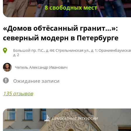
8 свободных мест
«Домов обтёсанный гранит…»:
северный модерн в Петербурге
Большой пр. П.С., д. 44; Стрельнинская ул., д. 1; Ораниенбаумская
д. 2
Чепель Александр Иванович
Ожидание записи
135 отзывов
Самокатные экскурсии