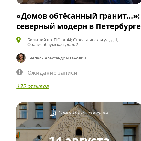
«Домов обтёсанный гранит…»:
северный модерн в Петербурге
Большой пр. П.С., д. 44; Стрельнинская ул., д. 1;
Ораниенбаумская ул., д. 2
Чепель Александр Иванович
Ожидание записи
135 отзывов
Самокатные экскурсии
14 августа