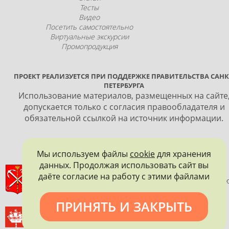
Тесты
Видео
Посетить самостоятельно
Виртуальные экскурсии
Промопродукция
ПРОЕКТ РЕАЛИЗУЕТСЯ ПРИ ПОДДЕРЖКЕ ПРАВИТЕЛЬСТВА САНК
ПЕТЕРБУРГА
Использование материалов, размещенных на сайте
допускается только с согласия правообладателя и
обязательной ссылкой на источник информации.
Мы используем файлы
cookie
для хранения
данных. Продолжая использовать сайт вы
ПРАВИТЕЛЬСТВО САНКТ-ПЕТЕРБУРГА
даёте согласие на работу с этими файлами
КОМИТЕТ ПО ГОСУДАРСТВЕННОМУ КОНТРОЛЮ, ИСПОЛЬЗОВАНИ
И ОХРАНЕ ПАМЯТНИКОВ ИСТОРИИ И КУЛЬТУРЫ
ПРИНЯТЬ И ЗАКРЫТЬ
ВСЕРОССИЙСКОЕ ОБЩЕСТВО ОХРАНЫ ПАМЯТНИКОВ
ИСТОРИИ И КУЛЬТУРЫ