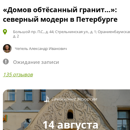
«Домов обтёсанный гранит…»:
северный модерн в Петербурге
Большой пр. П.С., д. 44; Стрельнинская ул., д. 1; Ораниенбаумская
д. 2
Чепель Александр Иванович
Ожидание записи
135 отзывов
Самокатные экскурсии
14 августа