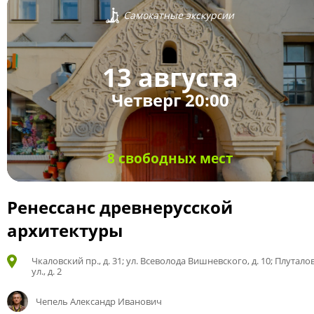
Самокатные экскурсии
13 августа
Четверг 20:00
8 свободных мест
Ренессанс древнерусской
архитектуры
Чкаловский пр., д. 31; ул. Всеволода Вишневского, д. 10; Плутало
ул., д. 2
Чепель Александр Иванович