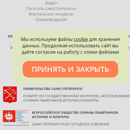
Видео
Посетить самостоятельно
Виртуальные экскурсии
Промопродукция
ПРОЕКТ РЕАЛИЗУЕТСЯ ПРИ ПОДДЕРЖКЕ ПРАВИТЕЛЬСТВА САНК
Мы используем файлы
cookie
для хранения
ПЕТЕРБУРГА
данных. Продолжая использовать сайт вы
Использование материалов, размещенных на сайте
даёте согласие на работу с этими файлами
допускается только с согласия правообладателя и
обязательной ссылкой на источник информации.
ПРИНЯТЬ И ЗАКРЫТЬ
ПРАВИТЕЛЬСТВО САНКТ-ПЕТЕРБУРГА
КОМИТЕТ ПО ГОСУДАРСТВЕННОМУ КОНТРОЛЮ, ИСПОЛЬЗОВАНИ
И ОХРАНЕ ПАМЯТНИКОВ ИСТОРИИ И КУЛЬТУРЫ
ВСЕРОССИЙСКОЕ ОБЩЕСТВО ОХРАНЫ ПАМЯТНИКОВ
ИСТОРИИ И КУЛЬТУРЫ
САНКТ-ПЕТЕРБУРГСКОЕ ГОРОДСКОЕ ОТДЕЛЕНИЕ