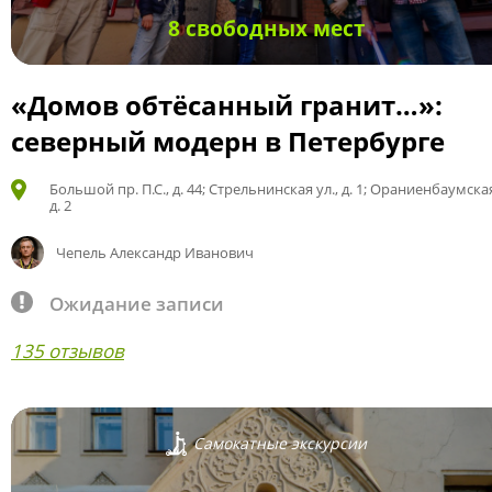
8 свободных мест
«Домов обтёсанный гранит…»:
северный модерн в Петербурге
Большой пр. П.С., д. 44; Стрельнинская ул., д. 1; Ораниенбаумская
д. 2
Чепель Александр Иванович
Ожидание записи
135 отзывов
Самокатные экскурсии