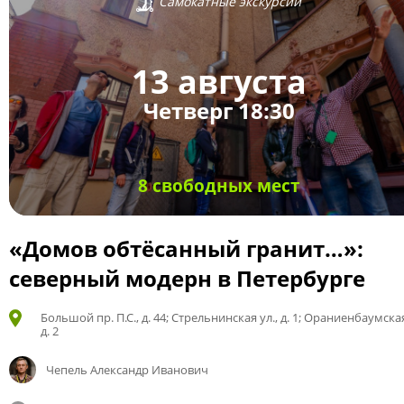
Самокатные экскурсии
13 августа
Четверг 18:30
8 свободных мест
«Домов обтёсанный гранит…»:
северный модерн в Петербурге
Большой пр. П.С., д. 44; Стрельнинская ул., д. 1; Ораниенбаумская
д. 2
Чепель Александр Иванович