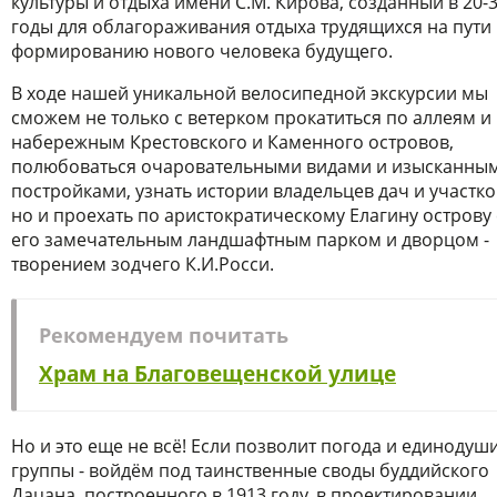
культуры и отдыха имени С.М. Кирова, созданный в 20-3
годы для облагораживания отдыха трудящихся на пути 
формированию нового человека будущего.
В ходе нашей уникальной велосипедной экскурсии мы
сможем не только с ветерком прокатиться по аллеям и
набережным Крестовского и Каменного островов,
полюбоваться очаровательными видами и изысканны
постройками, узнать истории владельцев дач и участко
но и проехать по аристократическому Елагину острову 
его замечательным ландшафтным парком и дворцом -
творением зодчего К.И.Росси.
Рекомендуем почитать
Храм на Благовещенской улице
Но и это еще не всё! Если позволит погода и единодуш
группы - войдём под таинственные своды буддийского
Дацана, построенного в 1913 году, в проектировании