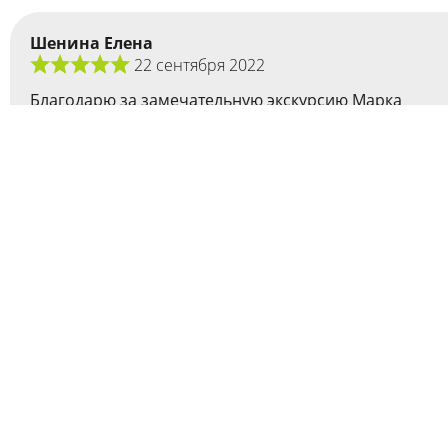
Шенина Елена
22 сентября 2022
Благодарю за замечательную экскурсию Марка
Львовича - очень увлеченного и интересного
рассказчика. Велосипедный формат классный,
маршрут отличный, с видами и погодой повезло,
девушка-координатор очень приятная. Вспоминаю
эту прогулку с теплом, хоть уже пара непростых дней
прошла. С удовольствием схожу на эту экскурсию
еще!
0
Раков Евгений
22 сентября 2022
Просто блестящая экскурсия! От А до Я. От