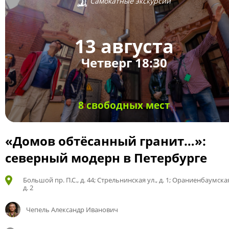
Самокатные экскурсии
13 августа
Четверг 18:30
8 свободных мест
«Домов обтёсанный гранит…»:
северный модерн в Петербурге
Большой пр. П.С., д. 44; Стрельнинская ул., д. 1; Ораниенбаумская
д. 2
Чепель Александр Иванович