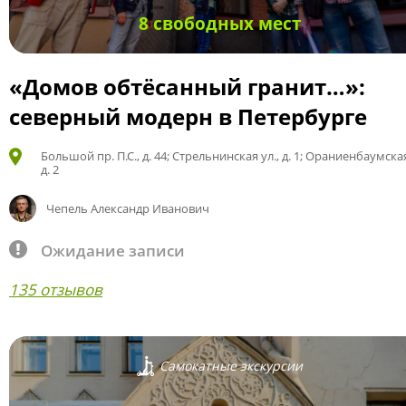
8 свободных мест
«Домов обтёсанный гранит…»:
северный модерн в Петербурге
Большой пр. П.С., д. 44; Стрельнинская ул., д. 1; Ораниенбаумская
д. 2
Чепель Александр Иванович
Ожидание записи
135 отзывов
Самокатные экскурсии