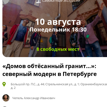
Самокатные экскурсии
10 августа
Понедельник 18:30
8 свободных мест
«Домов обтёсанный гранит…»:
северный модерн в Петербурге
Большой пр. П.С., д. 44; Стрельнинская ул., д. 1; Ораниенбаумская
д. 2
Чепель Александр Иванович