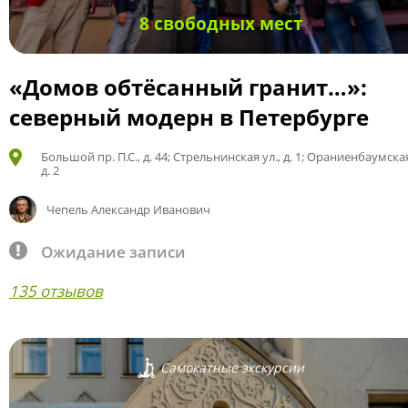
8 свободных мест
«Домов обтёсанный гранит…»:
северный модерн в Петербурге
Большой пр. П.С., д. 44; Стрельнинская ул., д. 1; Ораниенбаумская
д. 2
Чепель Александр Иванович
Ожидание записи
135 отзывов
Самокатные экскурсии