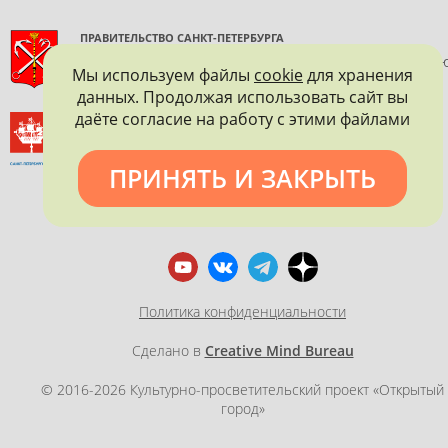
ПРАВИТЕЛЬСТВО САНКТ-ПЕТЕРБУРГА
КОМИТЕТ ПО ГОСУДАРСТВЕННОМУ КОНТРОЛЮ, ИСПОЛЬЗОВАНИ
Мы используем файлы
cookie
для хранения
И ОХРАНЕ ПАМЯТНИКОВ ИСТОРИИ И КУЛЬТУРЫ
данных. Продолжая использовать сайт вы
даёте согласие на работу с этими файлами
ВСЕРОССИЙСКОЕ ОБЩЕСТВО ОХРАНЫ ПАМЯТНИКОВ
ИСТОРИИ И КУЛЬТУРЫ
САНКТ-ПЕТЕРБУРГСКОЕ ГОРОДСКОЕ ОТДЕЛЕНИЕ
ПРИНЯТЬ И ЗАКРЫТЬ
Политика конфиденциальности
Сделано в
Creative Mind Bureau
© 2016-2026 Культурно-просветительский проект «Открытый
город»