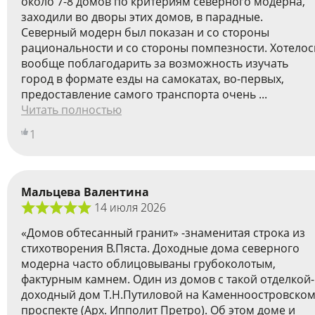
около 7-8 домов по критериям северного модерна,
заходили во дворы этих домов, в парадные.
Cеверный модерн был показан и со стороны
рациональности и со стороны помпезности. Хотелос
вообще поблагодарить за возможность изучать
город в формате езды на самокатах, во-первых,
предоставление самого транспорта очень ...
Читать полностью
1
Мальцева Валентина
14 июля 2026
«Домов обтесанный гранит» -знаменитая строка из
стихотворения В.Пяста. Доходные дома северного
модерна часто облицовываны грубоколотым,
фактурным камнем. Один из домов с такой отделкой-
доходный дом Т.Н.Путиловой на Каменноостровско
проспекте (Арх. Ипполит Претро). Об этом доме и