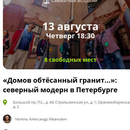
Самокатные экскурсии
13 августа
Четверг 18:30
8 свободных мест
«Домов обтёсанный гранит…»:
северный модерн в Петербурге
Большой пр. П.С., д. 44; Стрельнинская ул., д. 1; Ораниенбаумская
д. 2
Чепель Александр Иванович