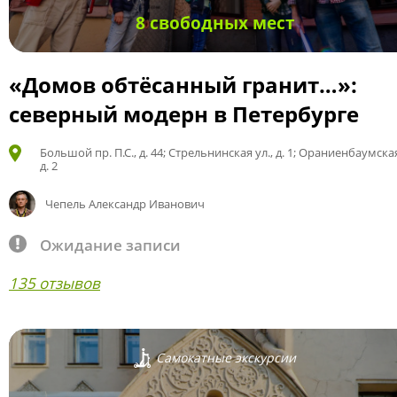
8 свободных мест
«Домов обтёсанный гранит…»:
северный модерн в Петербурге
Большой пр. П.С., д. 44; Стрельнинская ул., д. 1; Ораниенбаумская
д. 2
Чепель Александр Иванович
Ожидание записи
135 отзывов
Самокатные экскурсии