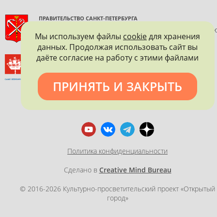
ПРАВИТЕЛЬСТВО САНКТ-ПЕТЕРБУРГА
КОМИТЕТ ПО ГОСУДАРСТВЕННОМУ КОНТРОЛЮ, ИСПОЛЬЗОВАНИ
Мы используем файлы
cookie
для хранения
И ОХРАНЕ ПАМЯТНИКОВ ИСТОРИИ И КУЛЬТУРЫ
данных. Продолжая использовать сайт вы
даёте согласие на работу с этими файлами
ВСЕРОССИЙСКОЕ ОБЩЕСТВО ОХРАНЫ ПАМЯТНИКОВ
ИСТОРИИ И КУЛЬТУРЫ
САНКТ-ПЕТЕРБУРГСКОЕ ГОРОДСКОЕ ОТДЕЛЕНИЕ
ПРИНЯТЬ И ЗАКРЫТЬ
Политика конфиденциальности
Сделано в
Creative Mind Bureau
© 2016-2026 Культурно-просветительский проект «Открытый
город»