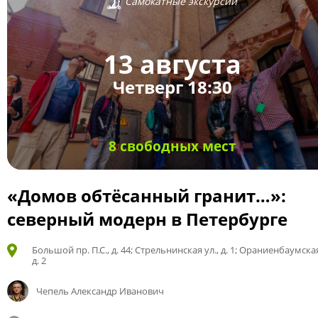
Самокатные экскурсии
13 августа
Четверг 18:30
8 свободных мест
«Домов обтёсанный гранит…»:
северный модерн в Петербурге
Большой пр. П.С., д. 44; Стрельнинская ул., д. 1; Ораниенбаумская
д. 2
Чепель Александр Иванович