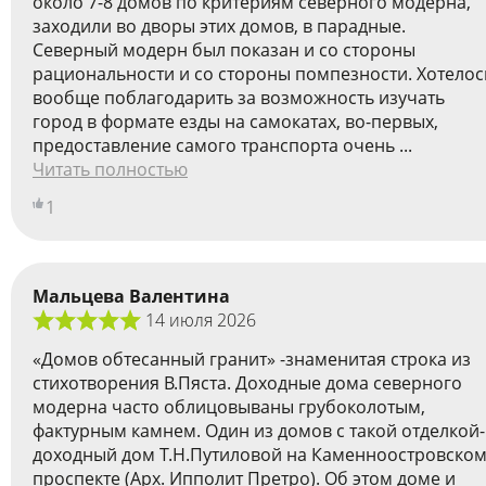
около 7-8 домов по критериям северного модерна,
заходили во дворы этих домов, в парадные.
Cеверный модерн был показан и со стороны
рациональности и со стороны помпезности. Хотелос
вообще поблагодарить за возможность изучать
город в формате езды на самокатах, во-первых,
предоставление самого транспорта очень ...
Читать полностью
1
Мальцева Валентина
14 июля 2026
«Домов обтесанный гранит» -знаменитая строка из
стихотворения В.Пяста. Доходные дома северного
модерна часто облицовываны грубоколотым,
фактурным камнем. Один из домов с такой отделкой-
доходный дом Т.Н.Путиловой на Каменноостровско
проспекте (Арх. Ипполит Претро). Об этом доме и