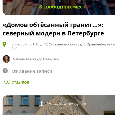
8 свободных мест
«Домов обтёсанный гранит…»:
северный модерн в Петербурге
Большой пр. П.С., д. 44; Стрельнинская ул., д. 1; Ораниенбаумская
д. 2
Чепель Александр Иванович
Ожидание записи
135 отзывов
Самокатные экскурсии