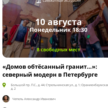
Самокатные экскурсии
10 августа
Понедельник 18:30
8 свободных мест
«Домов обтёсанный гранит…»:
северный модерн в Петербурге
Большой пр. П.С., д. 44; Стрельнинская ул., д. 1; Ораниенбаумская
д. 2
Чепель Александр Иванович