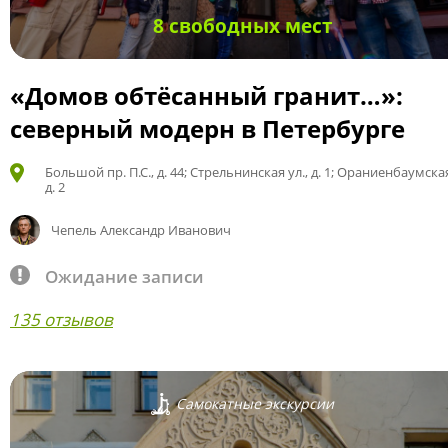
8 свободных мест
«Домов обтёсанный гранит…»:
северный модерн в Петербурге
Большой пр. П.С., д. 44; Стрельнинская ул., д. 1; Ораниенбаумская
д. 2
Чепель Александр Иванович
Ожидание записи
135 отзывов
Самокатные экскурсии