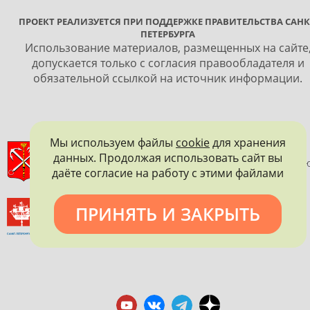
ПРОЕКТ РЕАЛИЗУЕТСЯ ПРИ ПОДДЕРЖКЕ ПРАВИТЕЛЬСТВА САНК
ПЕТЕРБУРГА
Использование материалов, размещенных на сайте
допускается только с согласия правообладателя и
обязательной ссылкой на источник информации.
Мы используем файлы
cookie
для хранения
ПРАВИТЕЛЬСТВО САНКТ-ПЕТЕРБУРГА
данных. Продолжая использовать сайт вы
КОМИТЕТ ПО ГОСУДАРСТВЕННОМУ КОНТРОЛЮ, ИСПОЛЬЗОВАНИ
даёте согласие на работу с этими файлами
И ОХРАНЕ ПАМЯТНИКОВ ИСТОРИИ И КУЛЬТУРЫ
ВСЕРОССИЙСКОЕ ОБЩЕСТВО ОХРАНЫ ПАМЯТНИКОВ
ПРИНЯТЬ И ЗАКРЫТЬ
ИСТОРИИ И КУЛЬТУРЫ
САНКТ-ПЕТЕРБУРГСКОЕ ГОРОДСКОЕ ОТДЕЛЕНИЕ