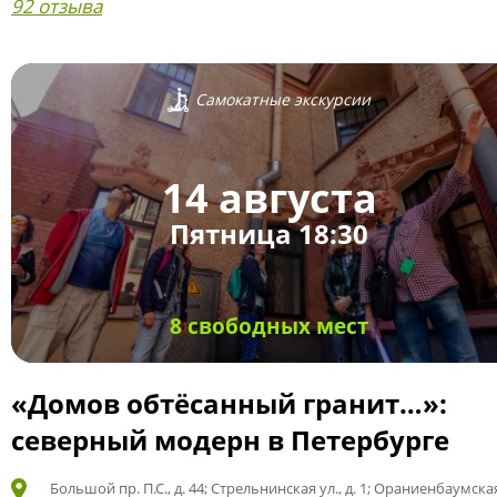
92 отзыва
Самокатные экскурсии
14 августа
Пятница 18:30
8 свободных мест
«Домов обтёсанный гранит…»:
северный модерн в Петербурге
Большой пр. П.С., д. 44; Стрельнинская ул., д. 1; Ораниенбаумская